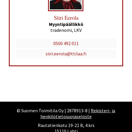
Siiri Eerola
Myyntipäällikkö
tradenomi, LKV
0500 492 011
siiri.eerola@ttilaa.fi
© Suomen Toimitila Oy | 2878913-8 |
Rekisteri- ja
henkilötietosuojaseloste
Rautatienkatu 19-21 B, 4.krs
15110 Lahti