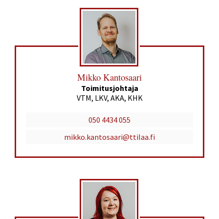
Mikko Kantosaari
Toimitusjohtaja
VTM, LKV, AKA, KHK
050 4434 055
mikko.kantosaari@ttilaa.fi