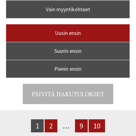
Vain myyntikohteet
Uusin ensin
Suurin ensin
Pienin ensin
1
2
…
9
10