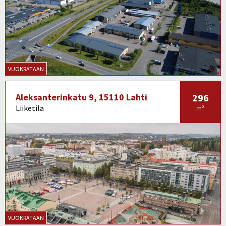
VUOKRATAAN
Aleksanterinkatu 9, 15110 Lahti
296
Liiketila
m²
VUOKRATAAN