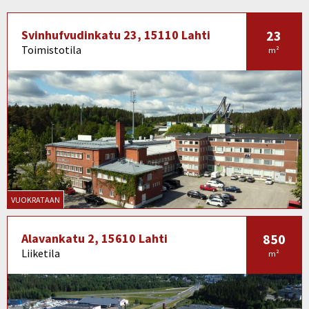
Svinhufvudinkatu 23, 15110 Lahti
23
Toimistotila
m²
VUOKRATAAN
Alavankatu 2, 15610 Lahti
850
Liiketila
m²