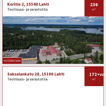
Koritie 2, 15540 Lahti
236
Teollisuus- ja varastotila
m²
VUOKRATAAN
Saksalankatu 28, 15100 Lahti
172+var
Teollisuus- ja varastotila
m²